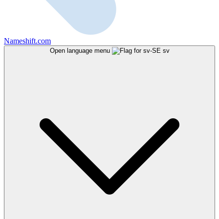
Nameshift.com
Open language menu
sv