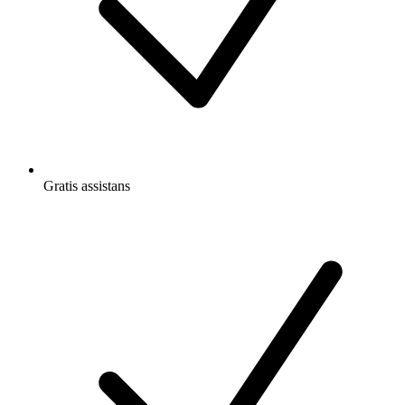
Gratis
assistans