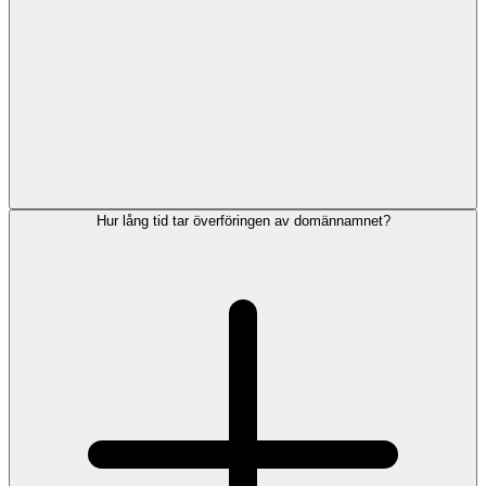
Hur lång tid tar överföringen av domännamnet?