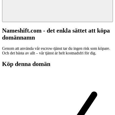
Nameshift.com - det enkla sättet att köpa
domännamn
Genom att använda vår escrow-tjänst tar du ingen risk som köpare.
Och det bästa av allt – vår tjänst är helt kostnadsfri för dig.
Köp denna domän