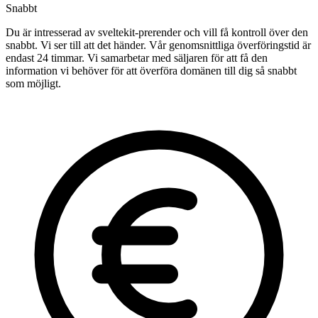
Snabbt
Du är intresserad av sveltekit-prerender och vill få kontroll över den
snabbt. Vi ser till att det händer. Vår genomsnittliga överföringstid är
endast 24 timmar. Vi samarbetar med säljaren för att få den
information vi behöver för att överföra domänen till dig så snabbt
som möjligt.