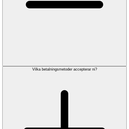
Vilka betalningsmetoder accepterar ni?